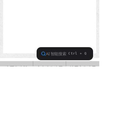
中国住建部
广东省住建厅
汕尾市住建局
中国建筑业协会
省建筑业协会
省建筑安全协会
广州建筑业联合
版权所有： 汕尾市建筑业协会
粤ICP备17090489号-1
技术支持： 汕尾市静云科技
粤ICP备17090489号-1